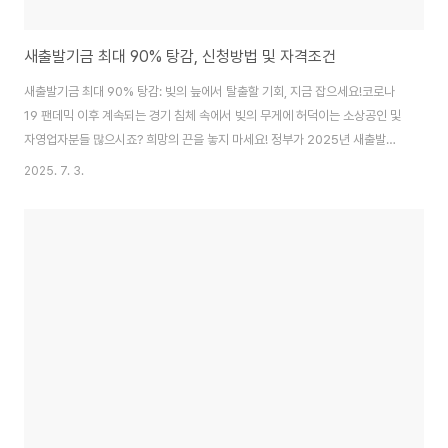
새출발기금 최대 90% 탕감, 신청방법 및 자격조건
새출발기금 최대 90% 탕감: 빚의 늪에서 탈출할 기회, 지금 잡으세요!코로나
19 팬데믹 이후 계속되는 경기 침체 속에서 빚의 무게에 허덕이는 소상공인 및
자영업자분들 많으시죠? 희망의 끈을 놓지 마세요! 정부가 2025년 새출발기
금 제도를 대폭 확대하여 최대 90%까지 원금 탕감의 기회를 제공합니다. 지금
2025. 7. 3.
바로 확인하고, 새로운 시작을 위한 발판을 마련하세요!새출발기금, 제대로 알
고 활용하기새출발기금, 정확히 무엇인가요?새출발기금은 코로나19 피해로
자금난을 겪는 소상공인과 자영업자의 재기를 돕기 위해 정부가 마련한 채무조
정 프로그램입니다. 기존 금융권 대출에 대한 원금 감면 및 상환 기간 조정을 지
원하여 빚 부담을 줄여주고, 경제 활동에 다시 참여할 수 있도록 돕는 제도입니
다. 2022년부터 운영되어..