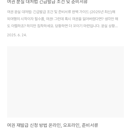
여권 분실 대처법 긴급발급 조건 및 준비서류
여권 분실 대처법: 긴급발급 조건 및 준비서류 완벽 가이드 (2025년 최신)해
외여행의 시작이자 필수품, 여권! 그런데 혹시 여권을 잃어버렸다면? 생각만 해
도 아찔하죠? 하지만 침착하세요. 당황하면 더 꼬이기 마련입니다. 분실 상황에
맞는 정확한 대처법만 알고 있다면 걱정할 필요 없습니다. 이 글에서는 여권 분
2025. 6. 24.
실 시 당황하지 않고 신속하게 대처할 수 있는 꿀팁들을 꼼꼼하게 알려드립니
다. 긴급발급 조건과 필요한 서류, 그리고 추가적으로 알아두면 좋은 정보까지
모두 담았습니다! 자, 이제 걱정은 내려놓고 여권 분실 대처법 마스터가 되어 보
자고요!여권 분실, 첫 번째 단계: 침착하게 상황 파악하기분실 장소 확인: 국내
vs. 해외가장 먼저 확인해야 할 것은 여권 분실 장소입니다. 국내인가요, 아니
면 해외인가요..
여권 재발급 신청 방법 온라인, 오프라인, 준비서류