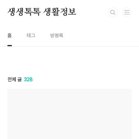
본문 바로가기
생생톡톡 생활정보
홈
태그
방명록
전체 글
328