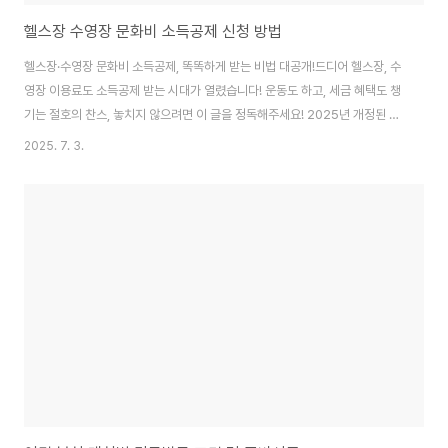
헬스장 수영장 문화비 소득공제 신청 방법
헬스장·수영장 문화비 소득공제, 똑똑하게 받는 비법 대공개!드디어 헬스장, 수
영장 이용료도 소득공제 받는 시대가 열렸습니다! 운동도 하고, 세금 혜택도 챙
기는 절호의 찬스, 놓치지 않으려면 이 글을 정독해주세요! 2025년 개정된 문
화비 소득공제 제도, 핵심 정보만 쏙쏙 뽑아 알려드립니다.헬스장·수영장 문화
2025. 7. 3.
비 소득공제, 무엇이 달라졌을까요?드디어 체육시설도 포함! 소득공제 확대!기
존 도서, 공연, 영화에 한정되었던 문화비 소득공제 대상이 헬스장, 수영장 등
체육시설까지 확대되었습니다. 이제 땀 흘리며 건강도 챙기고, 돈도 아낄 수 있
는 일석이조의 기회! 놓치지 마세요!총급여 7천만원 이하 근로소득자라면 누구
나!소득공제 혜택, 7천만원 이하 근로소득자라면 누구든 받을 수 있습니다. 자,
이제 헬스장 등록하..