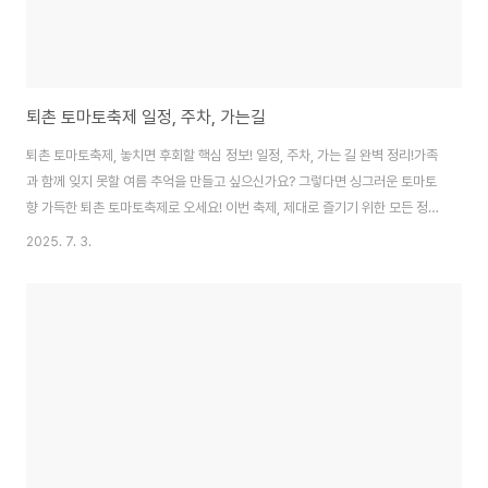
퇴촌 토마토축제 일정, 주차, 가는길
퇴촌 토마토축제, 놓치면 후회할 핵심 정보! 일정, 주차, 가는 길 완벽 정리!가족
과 함께 잊지 못할 여름 추억을 만들고 싶으신가요? 그렇다면 싱그러운 토마토
향 가득한 퇴촌 토마토축제로 오세요! 이번 축제, 제대로 즐기기 위한 모든 정보
를 이 글 하나로 끝내드립니다. 꼼꼼히 읽고 완벽하게 준비하세요!🍅 축제 기본
2025. 7. 3.
정보: 언제, 어디서, 무엇을?축제 기간 및 장소 기간: 2025년 6월 20일(금) ~
22일(일), 단 3일! 놓치지 마세요! 장소: 경기도 광주시 퇴촌면 광동로 (광동로
터리 ↔ 온누리약국) 주요 행사장: 광동로터리와 온누리약국을 중심으로 다양
한 행사가 펼쳐집니다.핵심 프로그램 미리 보기 토마토 풀장: 아이들의 웃음소
리로 가득 찰 시원한 토마토 풀장! 샤워시설도 완비되어 있으니 걱..