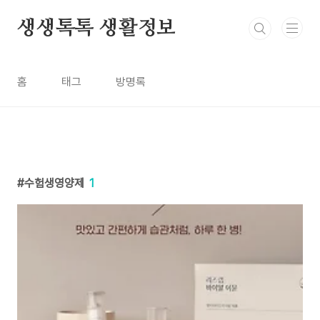
본문 바로가기
생생톡톡 생활정보
홈
태그
방명록
수험생영양제
1