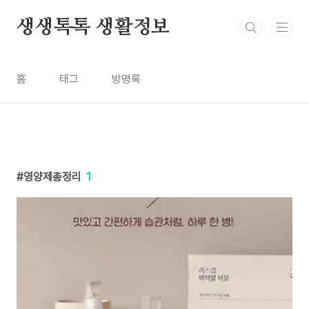
본문 바로가기
생생톡톡 생활정보
홈
태그
방명록
영양제총정리
1