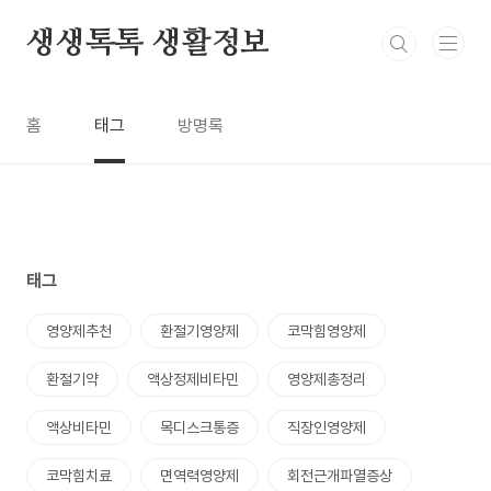
본문 바로가기
생생톡톡 생활정보
홈
태그
방명록
태그
영양제추천
환절기영양제
코막힘영양제
환절기약
액상정제비타민
영양제총정리
액상비타민
목디스크통증
직장인영양제
코막힘치료
면역력영양제
회전근개파열증상