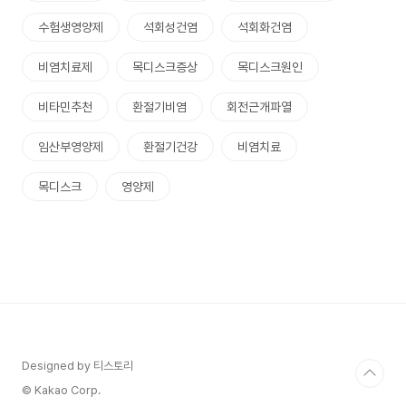
수험생영양제
석회성건염
석회화건염
비염치료제
목디스크증상
목디스크원인
비타민추천
환절기비염
회전근개파열
임산부영양제
환절기건강
비염치료
목디스크
영양제
Designed by 티스토리
© Kakao Corp.